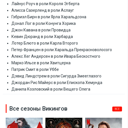
Лайнус Роуч в роли Короля Эгберта
Алисса Сазерленд в роли Аслауг
Гэбриэл Бирн в роли Ярла Харальдсона
Донал Лог в роли Конунга Хорика
Джон Кавана в роли Провидца
Кевин Дюранд в роли Харбарда
Лотер Блюто в роли Карла Второго
Петер Францен в роли Харальда Прекрасноволосого
Алекс Хег Андерсен в роли Ивара Бескостного
Марко Ильсе в роли Хвитцерка
Патрик Смит в роли Уббе
Дэвид Линдстрем в роли Сигурда Змееглазого
Джордан Рис Майерс в роли Епископа Хемунда
Данила Козловский в роли Вещего Олега
Все сезоны Викингов
ВСЕ