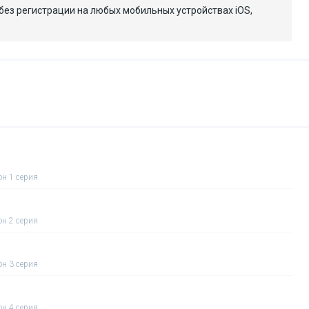
без регистрации на любых мобильных устройствах iOS,
он 1 серия
он 2 серия
он 3 серия
он 4 серия