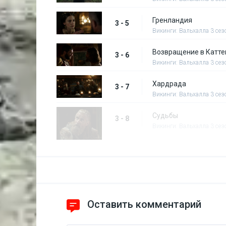
Гренландия
3 - 5
Викинги: Вальхалла 3 сез
Возвращение в Катте
3 - 6
Викинги: Вальхалла 3 сез
Хардрада
3 - 7
Викинги: Вальхалла 3 сез
Судьбы
3 - 8
Викинги: Вальхалла 3 сез
Оставить комментарий