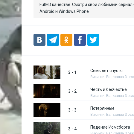
FullHD качестве. Смотри свой любымый сериал 
Android и Windows Phone
Семь лет спустя
3 - 1
Викинги: Вальхалла 3 сез
Честь и бесчестье
3 - 2
Викинги: Вальхалла 3 сез
Потерянные
3 - 3
Викинги: Вальхалла 3 сез
Падение Йомсборга
3 - 4
Викинги: Вальхалла 3 сез