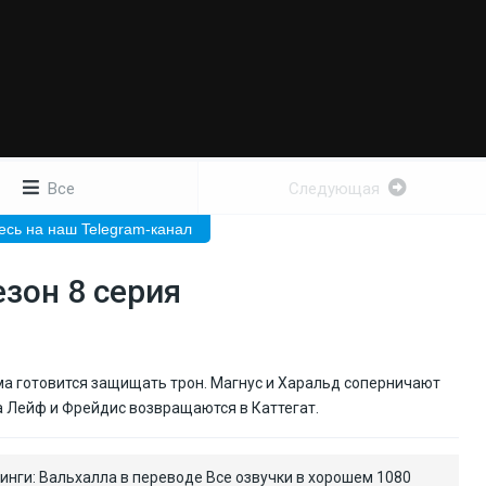
Все
Следующая
сь на наш Telegram-канал
езон 8 серия
ма готовится защищать трон. Магнус и Харальд соперничают
га Лейф и Фрейдис возвращаются в Каттегат.
инги: Вальхалла в переводе Все озвучки в хорошем 1080