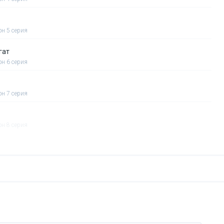
он 5 серия
гат
он 6 серия
он 7 серия
он 8 серия