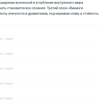
сширение вселенной и углубление внутреннего мира
ать становится все сложнее. Третий сезон «Викинги:
нты эпичности и драматизма, подчеркивая славу и стойкость
он 1 серия
он 2 серия
он 3 серия
он 4 серия
он 5 серия