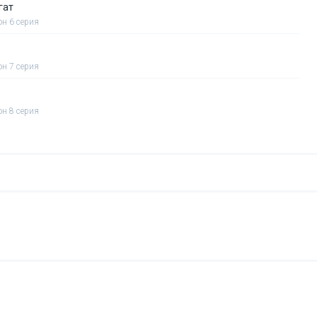
гат
он 6 серия
он 7 серия
он 8 серия