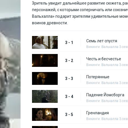
Зритель увидит дальнейшее развитие сюжета, ра
персонажей, с которыми соперничать или союзнич
Вальхалла» подарит зрителям удивительные моме
воинов древности.
Семь лет спустя
3 - 1
Викинги: Вальхалла 3 сез
Честь и бесчестье
3 - 2
Викинги: Вальхалла 3 сез
Потерянные
3 - 3
Викинги: Вальхалла 3 сез
Падение Йомсборга
3 - 4
Викинги: Вальхалла 3 сез
Гренландия
3 - 5
Викинги: Вальхалла 3 сез