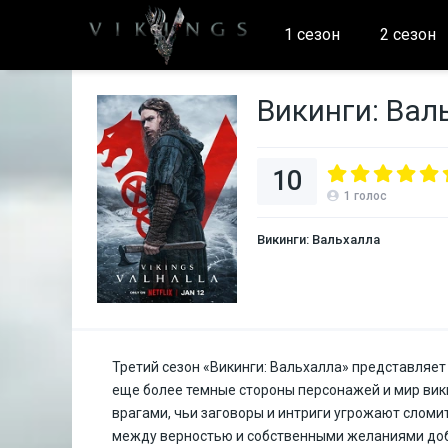
1 сезон
2 сезон
Викинги: Вал
10
1
голос
Викинги: Вальхалла
Третий сезон «Викинги: Вальхалла» представляе
еще более темные стороны персонажей и мир вики
врагами, чьи заговоры и интриги угрожают слом
между верностью и собственными желаниями доб