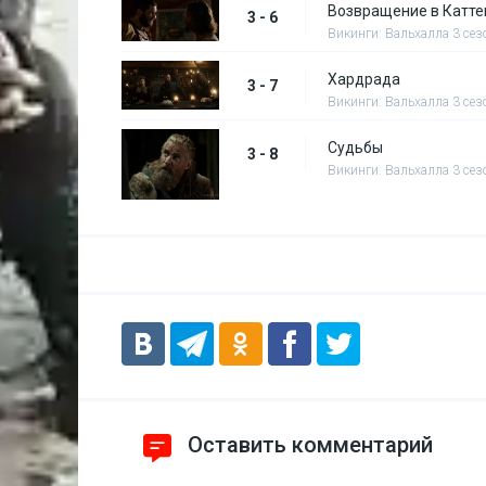
Возвращение в Катте
3 - 6
Викинги: Вальхалла 3 сез
Хардрада
3 - 7
Викинги: Вальхалла 3 сез
Судьбы
3 - 8
Викинги: Вальхалла 3 сез
Оставить комментарий