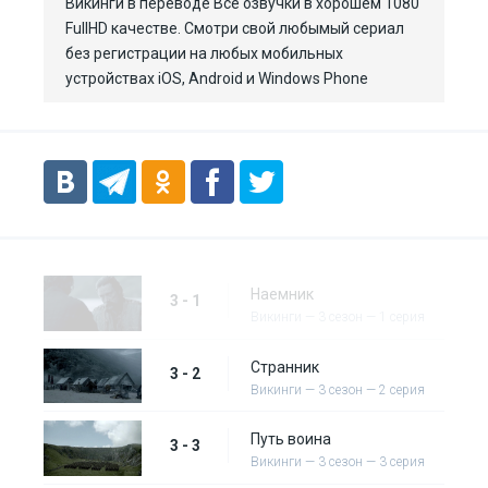
Викинги в переводе Все озвучки в хорошем 1080
FullHD качестве. Смотри свой любымый сериал
без регистрации на любых мобильных
устройствах iOS, Android и Windows Phone
Наемник
3 - 1
Викинги — 3 сезон — 1 серия
Странник
3 - 2
Викинги — 3 сезон — 2 серия
Путь воина
3 - 3
Викинги — 3 сезон — 3 серия