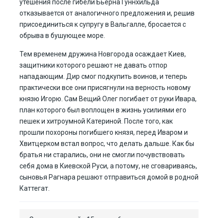
утешения после гибели Бьерна Гуннхильда
отказывается от аналогичного предложения и, решив
присоединиться к супругу в Вальгалле, бросается с
обрыва в бушующее море.
Тем временем дружина Новгорода осаждает Киев,
защитники которого решают не давать отпор
нападающим. Дир смог подкупить воинов, и теперь
практически все они присягнули на верность новому
князю Игорю. Сам Вещий Олег погибает от руки Ивара,
план которого был воплощен в жизнь усилиями его
пешек и хитроумной Катериной. После того, как
прошли похороны погибшего князя, перед Иваром и
Хвитцерком встал вопрос, что делать дальше. Как бы
братья ни старались, они не смогли почувствовать
себя дома в Киевской Руси, а потому, не сговариваясь,
сыновья Рагнара решают отправиться домой в родной
Каттегат.