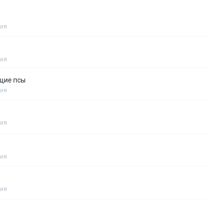
рия
рия
ущие псы
рия
рия
рия
рия