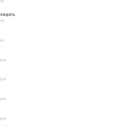
рия
дождать
рия
рия
ерия
ерия
ерия
ерия