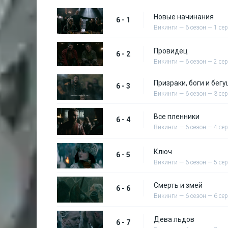
Новые начинания
6 - 1
Викинги — 6 сезон — 1 се
Провидец
6 - 2
Викинги — 6 сезон — 2 се
Призраки, боги и бег
6 - 3
Викинги — 6 сезон — 3 се
Все пленники
6 - 4
Викинги — 6 сезон — 4 се
Ключ
6 - 5
Викинги — 6 сезон — 5 се
Смерть и змей
6 - 6
Викинги — 6 сезон — 6 се
Дева льдов
6 - 7