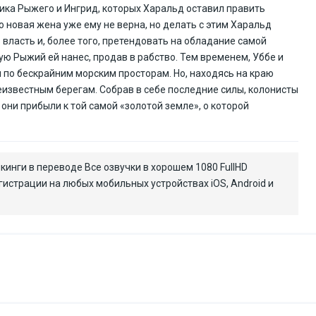
рика Рыжего и Ингрид, которых Харальд оставил править
о новая жена уже ему не верна, но делать с этим Харальд
 власть и, более того, претендовать на обладание самой
ую Рыжий ей нанес, продав в рабство. Тем временем, Уббе и
по бескрайним морским просторам. Но, находясь на краю
еизвестным берегам. Собрав в себе последние силы, колонисты
они прибыли к той самой «золотой земле», о которой
кинги в переводе Все озвучки в хорошем 1080 FullHD
гистрации на любых мобильных устройствах iOS, Android и