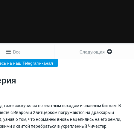
Все
Следующая
сь на наш Telegram-канал
ерия
ьд тоже соскучился по знатным походам и славным битвам. В
вместе с Иваром и Хвитцерком погружаются на драккары и
 узнав о том, что норманны вновь нацелились на его земли,
зкими и свитой перебраться в укрепленный Чичестер.